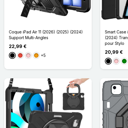
Coque iPad Air 11 (2026) (2025) (2024)
Smart Case i
Support Multi-Angles
(2024) Tra
pour Stylo
22,99 €
20,99 €
+5
Noir
Rouge
Rose
Orange
Noir
Rose
Ver