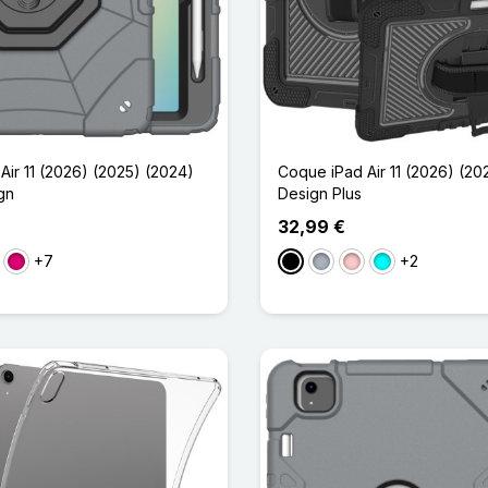
Air 11 (2026) (2025) (2024)
Coque iPad Air 11 (2026) (20
gn
Design Plus
32,99 €
+7
+2
uge
Magenta
Noir
Gris
Rose
Cyan