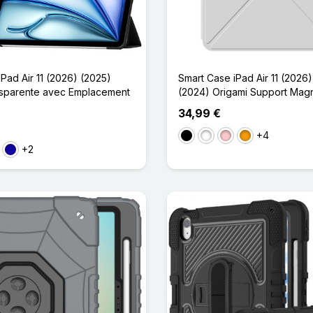
Pad Air 11 (2026) (2025)
Smart Case iPad Air 11 (2026
nsparente avec Emplacement
(2024) Origami Support Mag
34,99 €
+4
Noir
Blanc
Rose
Orange
+2
t
Bleu Foncé