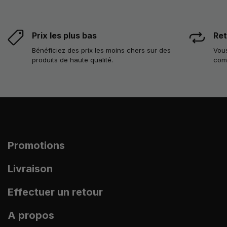
Prix les plus bas
Ret
Bénéficiez des prix les moins chers sur des
Vous
produits de haute qualité.
com
Promotions
Livraison
Effectuer un retour
A propos