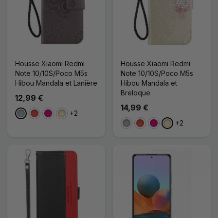
Housse Xiaomi Redmi
Housse Xiaomi Redmi
Note 10/10S/Poco M5s
Note 10/10S/Poco M5s
Hibou Mandala et Lanière
Hibou Mandala et
Breloque
12,99 €
14,99 €
+2
Gris
Rouge
Magenta
Doré
+2
Gris
Rouge
Magenta
Doré