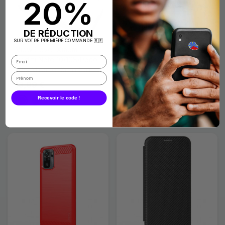
20%
DE RÉDUCTION
SUR VOTRE PREMIÈRE COMMANDE 🇷🇪
View Cover Xiaomi
Housse Xiaomi Redmi
Redmi Note 10/10S/Poco
Note 10/10S/Poco M5s
M5s Miroir et Simili Cuir
Tissu et Effet Cuir à
Lanière
13,99 €
13,99 €
Recevoir le code !
+1
Noir
Bleu Foncé
Bleu Clair
Argenté
Bleu Foncé