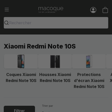
Ma Coque - Coques et Accessoires pou
Menu
Rechercher
Xiaomi Redmi Note 10S
Coques Xiaomi
Housses Xiaomi
Protections
Redmi Note 10S
Redmi Note 10S
d'écran Xiaomi
X
Redmi Note 10S
Trier par
Filtrer