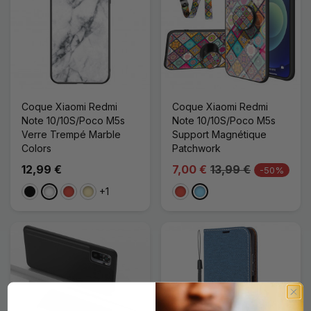
Coque Xiaomi Redmi
Coque Xiaomi Redmi
Note 10/10S/Poco M5s
Note 10/10S/Poco M5s
Verre Trempé Marble
Support Magnétique
Colors
Patchwork
12,99 €
7,00 €
13,99 €
-50%
+1
Noir
Blanc
Rouge
Doré
Rouge
Bleu Clair