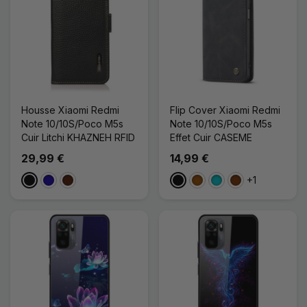
Housse Xiaomi Redmi
Flip Cover Xiaomi Redmi
Note 10/10S/Poco M5s
Note 10/10S/Poco M5s
Cuir Litchi KHAZNEH RFID
Effet Cuir CASEME
29,99 €
14,99 €
+1
Noir
Bleu Foncé
Marron Foncé
Noir
Marron
Turquoise
Café