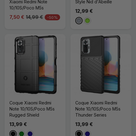
Xiaomi Redmi Note
Style Nid d'Abeille
10/10S/Poco M5s
12,99 €
7,50 €
14,99 €
-50%
Gris
Vert Pomme
Coque Xiaomi Redmi
Coque Xiaomi Redmi
Note 10/10S/Poco M5s
Note 10/10S/Poco M5s
Rugged Shield
Thunder Series
13,99 €
13,99 €
Noir
Vert
Bleu Foncé
Noir
Bleu Foncé