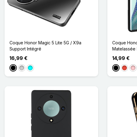
Coque Honor Magic 5 Lite 5G / X9a
Coque Honor
Support Intégré
Matelassée 
16,99 €
14,99 €
Noir
Argenté
Cyan
Noir
Rouge
Ro