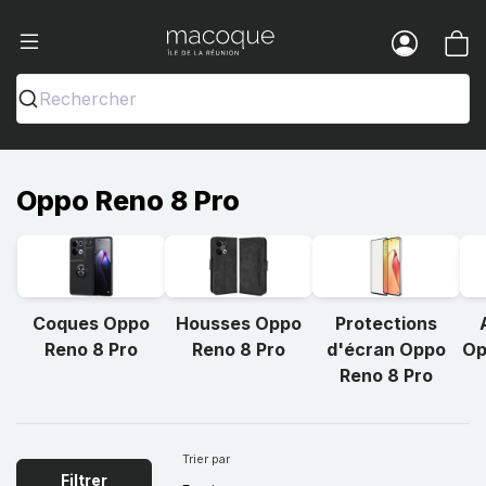
Ma Coque - Coques et Accessoires pou
Menu
Rechercher
Oppo Reno 8 Pro
Coques Oppo
Housses Oppo
Protections
Reno 8 Pro
Reno 8 Pro
d'écran Oppo
Op
Reno 8 Pro
Trier par
Filtrer