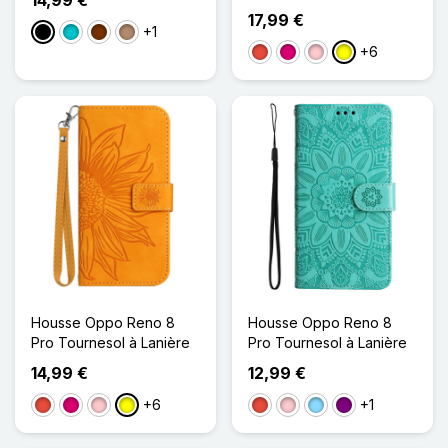
17,99 €
+1
Noir
Turquoise
Café
Taupe
+6
Rouge
Magenta
Rose
Jaune
Housse Oppo Reno 8
Housse Oppo Reno 8
Pro Tournesol à Lanière
Pro Tournesol à Lanière
14,99 €
12,99 €
+6
+1
Rouge
Magenta
Rose
Jaune
Rouge
Rose
Bleu Clair
Violet