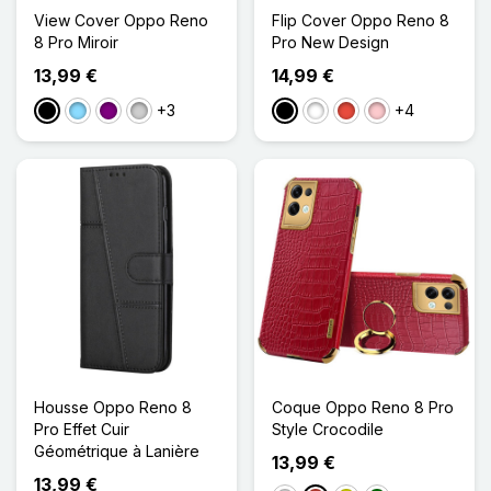
View Cover Oppo Reno
Flip Cover Oppo Reno 8
8 Pro Miroir
Pro New Design
13,99 €
14,99 €
+3
+4
Noir
Bleu Clair
Violet
Argenté
Noir
Blanc
Rouge
Rose
Housse Oppo Reno 8
Coque Oppo Reno 8 Pro
Pro Effet Cuir
Style Crocodile
Géométrique à Lanière
13,99 €
13,99 €