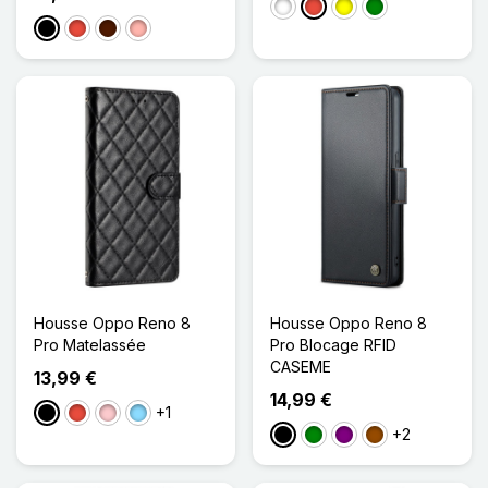
Blanc
Rouge
Jaune
Vert
Noir
Rouge
Marron Foncé
Or Rose
Housse Oppo Reno 8
Housse Oppo Reno 8
Pro Matelassée
Pro Blocage RFID
CASEME
13,99 €
14,99 €
+1
Noir
Rouge
Rose
Bleu Clair
+2
Noir
Vert
Violet
Marron