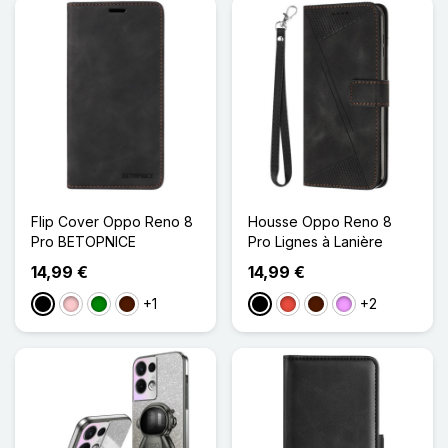
Flip Cover Oppo Reno 8
Housse Oppo Reno 8
Pro BETOPNICE
Pro Lignes à Lanière
14,99 €
14,99 €
+1
+2
Noir
Rose
Vert
Marron Foncé
Noir
Rouge
Marron Foncé
Violet Clair