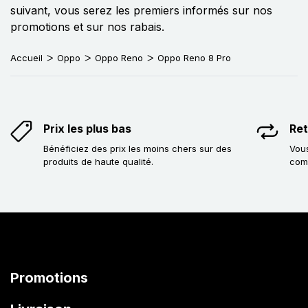
suivant, vous serez les premiers informés sur nos
promotions et sur nos rabais.
Accueil
Oppo
Oppo Reno
Oppo Reno 8 Pro
Prix les plus bas
Ret
Bénéficiez des prix les moins chers sur des
Vous
produits de haute qualité.
com
Promotions