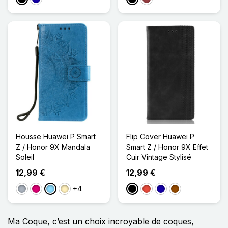
Housse Huawei P Smart
Flip Cover Huawei P
Z / Honor 9X Mandala
Smart Z / Honor 9X Effet
Soleil
Cuir Vintage Stylisé
12,99 €
12,99 €
+4
Gris
Magenta
Bleu Clair
Doré
Noir
Rouge
Bleu Foncé
Marron
Ma Coque, c’est un choix incroyable de coques,