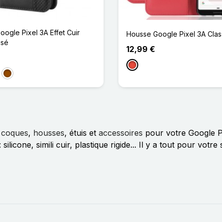
oogle Pixel 3A Effet Cuir
Housse Google Pixel 3A Clas
isé
12,99 €
Rouge
eu Foncé
Marron
e
coques
,
housses
, étuis et
accessoires
pour votre Google Pi
licone, simili cuir, plastique rigide... Il y a tout pour vot