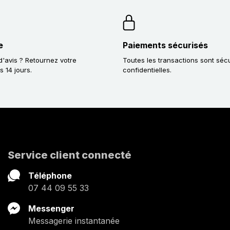
e
Paiements sécurisés
'avis ? Retournez votre
Toutes les transactions sont séc
14 jours.
confidentielles.
Service client connecté
Téléphone
07 44 09 55 33
Messenger
Messagerie instantanée