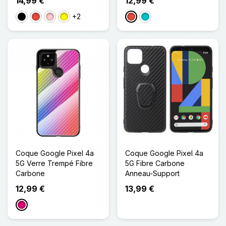
14,99 €
12,99 €
+2
Noir
Rouge
Rose
Jaune
Rouge
Turquoise
Coque Google Pixel 4a
Coque Google Pixel 4a
5G Verre Trempé Fibre
5G Fibre Carbone
Carbone
Anneau-Support
12,99 €
13,99 €
Magenta