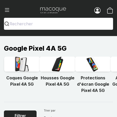
Ma Coque - Coques et Accessoires pou
Menu
Rechercher
Google Pixel 4A 5G
Coques Google
Housses Google
Protections
Pixel 4A 5G
Pixel 4A 5G
d'écran Google
Go
Pixel 4A 5G
Trier par
Filtrer