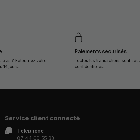
e
Paiements sécurisés
'avis ? Retournez votre
Toutes les transactions sont séc
14 jours.
confidentielles.
Service client connecté
Téléphone
07 44 09 55 33