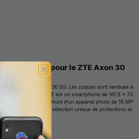
ires pas cher pour le ZTE Axon 30
et accessoires ZTE Axon 30 5G. Les coques sont vendues à
e Axon 30 5G de chez ZTE est un smartphone de 161.5 x 73
tion de 395 ppi. Il est muni d’un appareil photo de 16 MP
re équipe propose une sélection unique de protections et
exclusive.