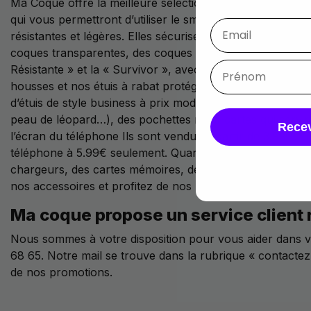
Ma Coque offre la meilleure sélection de coques, housses
qui vous permettront d’utiliser le smartphone en toute tra
résistantes et légères. Elles sécuriseront le dos, les reb
coques transparentes, des coques avec des motifs, des c
Résistante » et la « Survivor », avec deux couches de pr
housses et nos étuis à rabat protégeront l’ensemble du Z
d’étuis de style business à prix modiques. Vous trouvere
peau de léopard…), des pochettes multi-cartes qui serviro
Recev
l’écran du téléphone Ils sont vendus à partir de 3.99 € 
téléphone à 5.99€ seulement. Quant à nos accessoires, 
chargeurs, des cartes mémoires, des écouteurs, des ence
nos accessoires et profitez de nos prix réduits sur tous 
Ma coque propose un service client 
Nous sommes à votre disposition pour vous aider dans vo
68 65. Notre mail se trouve dans la rubrique « contacte
de nos promotions.