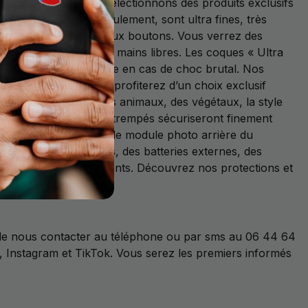
s justes prix. Nous sélectionnons des produits exclusifs
 à partir de 4.99€ seulement, sont ultra fines, très
 et direct aux ports et aux boutons. Vous verrez des
pour l’utilisation en mains libres. Les coques « Ultra
une protection maximale en cas de choc brutal. Nos
t la poussière. Vous profiterez d’un choix exclusif
uis fantaisie (avec des animaux, des végétaux, la style
Nos films et nos verres trempés sécuriseront finement
n en verre trempé pour le module photo arrière du
proposons des câbles, des batteries externes, des
r les meilleurs fabricants. Découvrez nos protections et
t de nous contacter au téléphone ou par sms au 06 44 64
 Instagram et TikTok. Vous serez les premiers informés