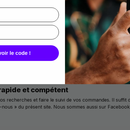
, protections d’écran/appareil photo et accessoires aux plu
nquillité et en toute sécurité. Les coques, que nous vendons
ords et les boutons du portable tout en laissant l’accès aisé
oques avec des porte-cartes ou un anneau-support pratique 
otection, sont idéales pour ceux d’entre vous qui veulent 
TE Axon 30 en cas de choc, contre les rayures, les traces e
z des housses en cuir ou en simili cuir monochromes, des ét
nt de portefeuille et d’accessoire principal au quotidien. 
oir le code !
seulement. Vous trouverez, aussi, une lentille de protectio
ils maximiseront les performances de votre Axon 30. Nous 
intes et des casques audio qui sont conçus et fabriqués pa
les modèles.
rapide et compétent
s recherches et faire le suivi de vos commandes. Il suffi
z-nous » du présent site. Nous sommes aussi sur Facebook,