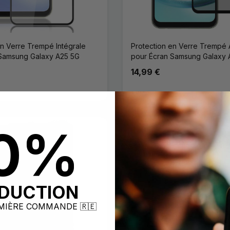
en Verre Trempé Intégrale
Protection en Verre Trempé 
 Samsung Galaxy A25 5G
pour Écran Samsung Galaxy 
14,99 €
0%
ÉDUCTION
MIÈRE COMMANDE 🇷🇪