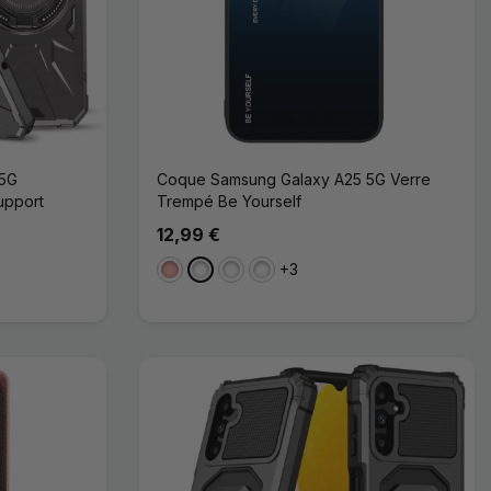
 5G
Coque Samsung Galaxy A25 5G Verre
upport
Trempé Be Yourself
12,99 €
+3
Or Rose
Bleu/Noir
Rose/Violet
Violet/Bleu