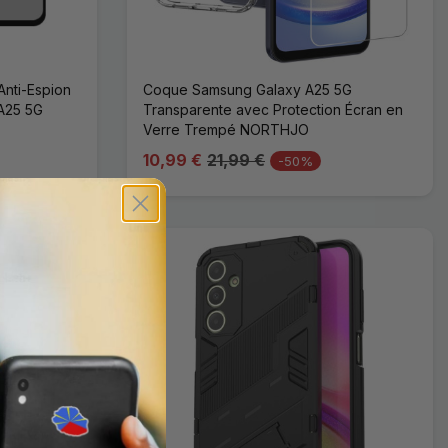
Anti-Espion
Coque Samsung Galaxy A25 5G
A25 5G
Transparente avec Protection Écran en
Verre Trempé NORTHJO
10,99 €
21,99 €
-50%