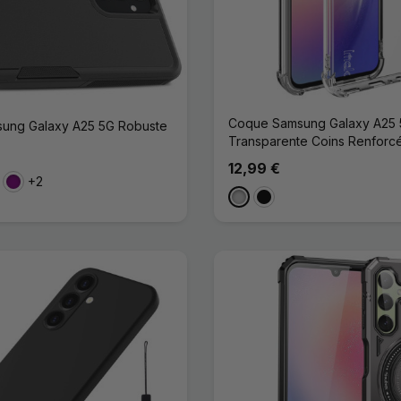
Coque Samsung Galaxy A25
ung Galaxy A25 5G Robuste
Transparente Coins Renforc
12,99 €
+2
eu Foncé
Violet
Transparent
Noir Transparent