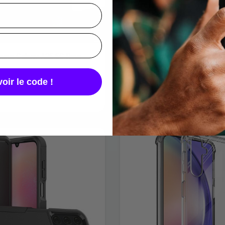
ung Galaxy A25 5G Ring
Coque Samsung Galaxy A25
en Silicone
13,99 €
oir le code !
u
Noir
Rose
Bleu Foncé