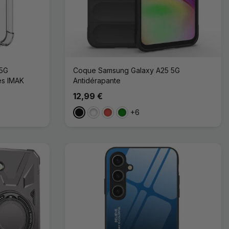
 5G
Coque Samsung Galaxy A25 5G
és IMAK
Antidérapante
12,99 €
+6
Noir
Blanc
Rouge
Vert