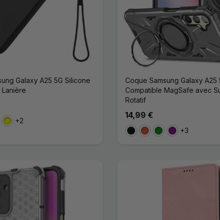
ng Galaxy A25 5G Silicone
Coque Samsung Galaxy A25
 Lanière
Compatible MagSafe avec S
Rotatif
14,99 €
+2
se
Jaune
+3
Noir
Rouge
Vert
Violet