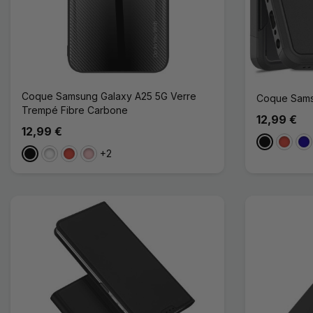
Coque Samsung Galaxy A25 5G Verre
Coque Sams
Trempé Fibre Carbone
12,99 €
12,99 €
Noir
Rouge
Bl
+2
Noir
Blanc
Rouge
Rose