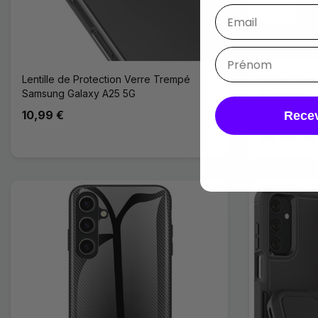
Lentille de Protection Verre Trempé
Coque Sams
Samsung Galaxy A25 5G
Résistante
10,99 €
14,99 €
Recev
Noir
Rouge
Ble