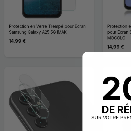
Protection en Verre Trempé pour Écran
Protection 
Samsung Galaxy A25 5G IMAK
pour Écran
MOCOLO
14,99 €
14,99 €
2
DE R
SUR VOTRE PRE