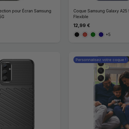
tection pour Écran Samsung
Coque Samsung Galaxy A25 5
 5G
Flexible
12,99 €
+5
Noir
Rouge
Vert
Bleu Foncé
Personnalisez votre coque !