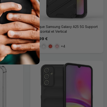
 5G Bumper
Coque Samsung Galaxy A25 5G Support
Horizontal et Vertical
14,99 €
+4
Noir
Blanc
Rouge
Rose