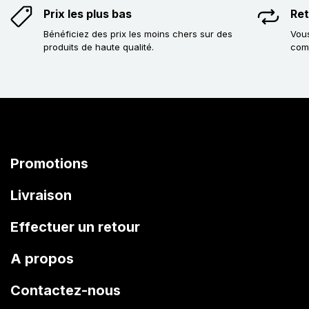
Prix les plus bas
Ret
Bénéficiez des prix les moins chers sur des
Vous
produits de haute qualité.
com
Promotions
Livraison
Effectuer un retour
A propos
Contactez-nous