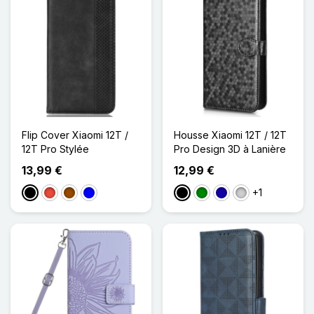
Flip Cover Xiaomi 12T /
Housse Xiaomi 12T / 12T
12T Pro Stylée
Pro Design 3D à Lanière
13,99 €
12,99 €
+1
Noir
Rouge
Marron
Bleu
Noir
Vert
Bleu Foncé
Argenté