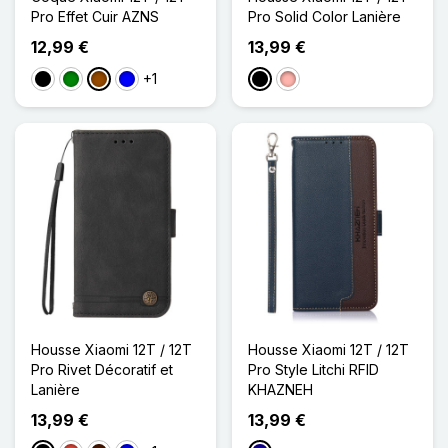
Pro Effet Cuir AZNS
Pro Solid Color Lanière
12,99 €
13,99 €
+1
Noir
Vert
Marron
Bleu
Noir
Or Rose
Housse Xiaomi 12T / 12T
Housse Xiaomi 12T / 12T
Pro Rivet Décoratif et
Pro Style Litchi RFID
Lanière
KHAZNEH
13,99 €
13,99 €