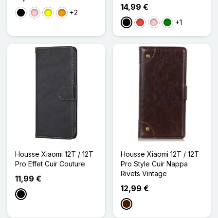
14,99 €
+2
Noir
Rose
Jaune
Orange
+1
Noir
Rouge
Rose
Vert
Housse Xiaomi 12T / 12T
Housse Xiaomi 12T / 12T
Pro Effet Cuir Couture
Pro Style Cuir Nappa
Rivets Vintage
11,99 €
12,99 €
Noir
Marron Foncé