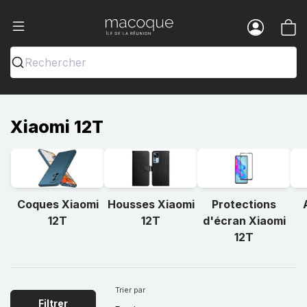
Ma Coque - Coques et Accessoires pou
Menu
Rechercher
Xiaomi 12T
Coques Xiaomi
Housses Xiaomi
Protections
12T
12T
d'écran Xiaomi
12T
Trier par
Filtrer