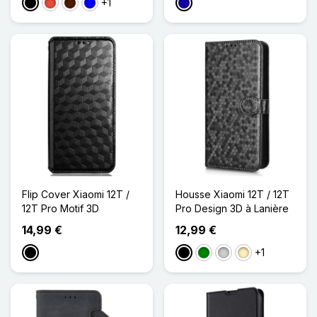
+1
Noir
Rouge
Marron Foncé
Bleu
Bleu Foncé
Flip Cover Xiaomi 12T /
Housse Xiaomi 12T / 12T
12T Pro Motif 3D
Pro Design 3D à Lanière
14,99 €
12,99 €
+1
Noir
Noir
Vert
Argenté
Doré