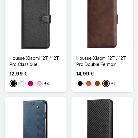
Housse Xiaomi 12T / 12T
Housse Xiaomi 12T / 12T
Pro Classique
Pro Double Fermoir
12,99 €
14,99 €
+4
+1
Noir
Blanc
Magenta
Rose
Noir
Rouge
Marron
Marron Foncé