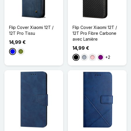
Flip Cover Xiaomi 12T /
Flip Cover Xiaomi 12T /
12T Pro Tissu
12T Pro Fibre Carbone
avec Lanière
14,99 €
14,99 €
Bleu
Kaki
+2
Noir
Gris
Rose
Violet