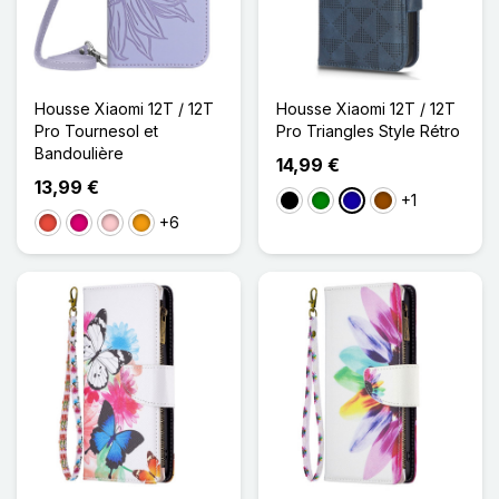
Housse Xiaomi 12T / 12T
Housse Xiaomi 12T / 12T
Pro Tournesol et
Pro Triangles Style Rétro
Bandoulière
14,99 €
13,99 €
+1
Noir
Vert
Bleu Foncé
Marron
+6
Rouge
Magenta
Rose
Orange