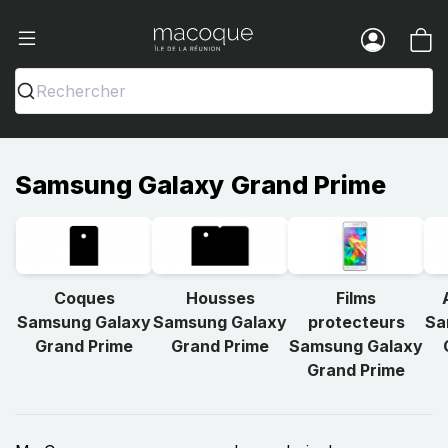
Ma Coque - Coques et Accessoires pou
Menu
Rechercher
Samsung Galaxy Grand Prime
Coques
Housses
Films
Samsung Galaxy
Samsung Galaxy
protecteurs
Sa
Grand Prime
Grand Prime
Samsung Galaxy
Grand Prime