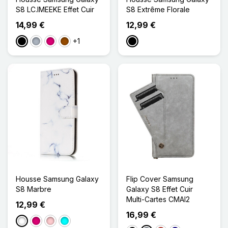
S8 LC.IMEEKE Effet Cuir
S8 Extrême Florale
14,99 €
12,99 €
+1
Noir
Gris
Magenta
Marron
Noir
Housse Samsung Galaxy
Flip Cover Samsung
S8 Marbre
Galaxy S8 Effet Cuir
Multi-Cartes CMAI2
12,99 €
16,99 €
Blanc
Magenta
Rose
Cyan