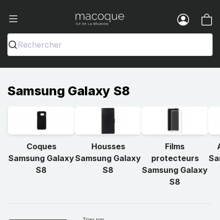
Ma Coque - Coques et Accessoires pou
Menu
Rechercher
Samsung Galaxy S8
Coques
Housses
Films
Samsung Galaxy
Samsung Galaxy
protecteurs
Sa
S8
S8
Samsung Galaxy
S8
Trier par