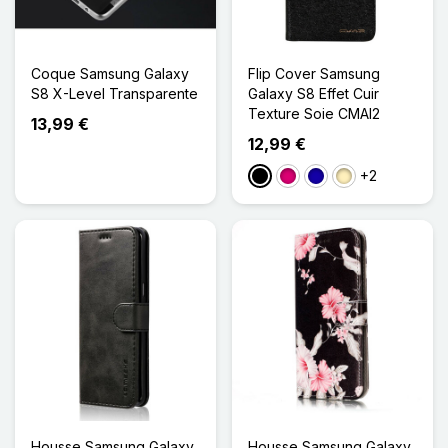
Coque Samsung Galaxy
Flip Cover Samsung
S8 X-Level Transparente
Galaxy S8 Effet Cuir
Texture Soie CMAI2
13,99 €
12,99 €
+2
Noir
Magenta
Bleu Foncé
Doré
Housse Samsung Galaxy
Housse Samsung Galaxy