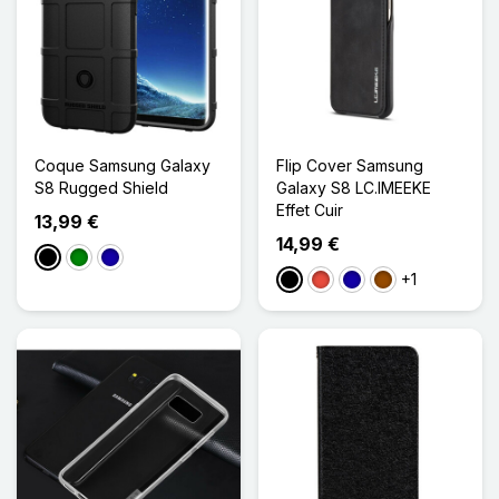
Coque Samsung Galaxy
Flip Cover Samsung
S8 Rugged Shield
Galaxy S8 LC.IMEEKE
Effet Cuir
13,99 €
14,99 €
Noir
Vert
Bleu Foncé
+1
Noir
Rouge
Bleu Foncé
Marron