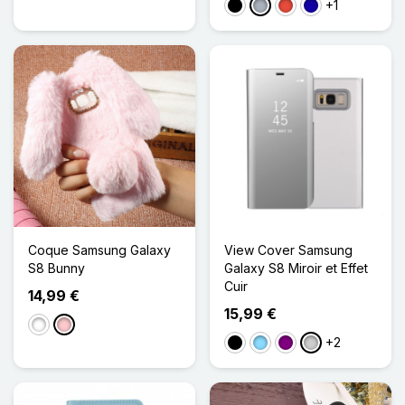
+1
Noir
Gris
Rouge
Bleu Foncé
Coque Samsung Galaxy
View Cover Samsung
S8 Bunny
Galaxy S8 Miroir et Effet
Cuir
14,99 €
15,99 €
Blanc
Rose
+2
Noir
Bleu Clair
Violet
Argenté