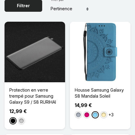
Filtrer
Protection en verre
Housse Samsung Galaxy
trempé pour Samsung
S8 Mandala Soleil
Galaxy S9 / S8 RURIHAI
14,99 €
12,99 €
+3
Gris
Magenta
Bleu Clair
Doré
Noir
Transparent