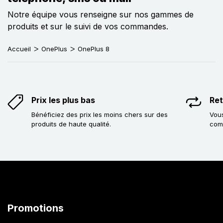
Notre équipe vous renseigne sur nos gammes de
produits et sur le suivi de vos commandes.
Accueil
OnePlus
OnePlus 8
Prix les plus bas
Ret
Bénéficiez des prix les moins chers sur des
Vous
produits de haute qualité.
com
Promotions