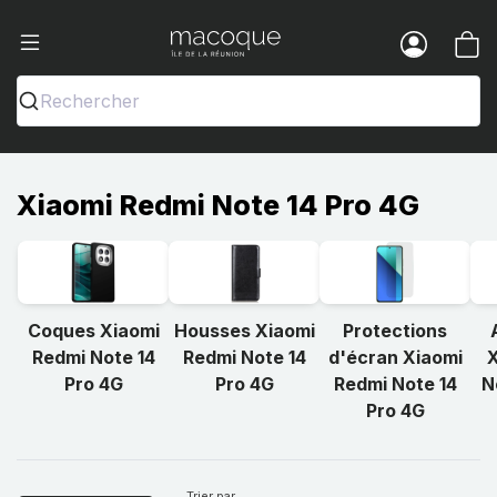
Ma Coque - Coques et Accessoires pou
Menu
Rechercher
Xiaomi Redmi Note 14 Pro 4G
Coques Xiaomi
Housses Xiaomi
Protections
Redmi Note 14
Redmi Note 14
d'écran Xiaomi
X
Pro 4G
Pro 4G
Redmi Note 14
N
Pro 4G
Trier par