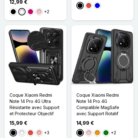
12,99 €
Noir
Rouge
Bleu
+2
Noir
Blanc
Magenta
Rose
Coque Xiaomi Redmi
Coque Xiaomi Redmi
Note 14 Pro 4G Ultra
Note 14 Pro 4G
Résistante avec Support
Compatible MagSafe
et Protecteur Objectif
avec Support Rotatif
15,99 €
14,99 €
+3
+2
Noir
Blanc
Rouge
Or Rose
Noir
Rose
Orange
Vert