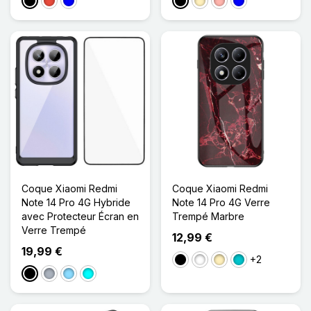
Noir
Rouge
Bleu
Noir
Doré
Or Rose
Bleu
Coque Xiaomi Redmi
Coque Xiaomi Redmi
Note 14 Pro 4G Hybride
Note 14 Pro 4G Verre
avec Protecteur Écran en
Trempé Marbre
Verre Trempé
12,99 €
19,99 €
+2
Noir
Blanc
Doré
Turquoise
Noir
Gris
Bleu Clair
Cyan