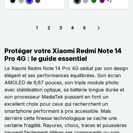
+2
Noir
Gris
Bleu
Rouge Vin
Noir
Gris
Vert
Violet
1
2
3
4
5
Next page
Protéger votre Xiaomi Redmi Note 14
Pro 4G : le guide essentiel
Le Xiaomi Redmi Note 14 Pro 4G séduit par son design
élégant et ses performances équilibrées. Son écran
AMOLED de 6,67 pouces, son triple module photo
avec stabilisation optique, sa batterie longue durée et
son processeur MediaTek puissant en font un
excellent choix pour ceux qui recherchent un
smartphone performant à prix accessible. Mais
derrière cette finesse technologique se cache une
certaine fragilité. Rayures, chocs, traces et poussières
peuvent facilement altérer ses composants ou son