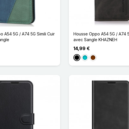
 A54 5G / A74 5G Simili Cuir
Housse Oppo A54 5G / A74 5G
angle
avec Sangle KHAZNEH
14,99 €
Noir
Turquoise
Café