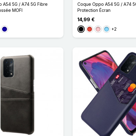
 A54 5G / A74 5G Fibre
Coque Oppo A54 5G / A74 5
ossée MOFI
Protection Écran
14,99 €
+2
uge
Bleu Foncé
Noir
Rouge
Rose
Bleu Clair