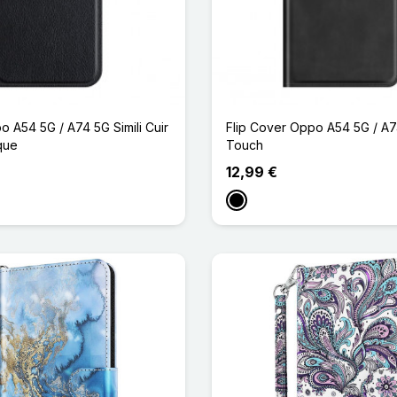
 A54 5G / A74 5G Simili Cuir
Flip Cover Oppo A54 5G / A7
ique
Touch
12,99 €
rt Pomme
Noir