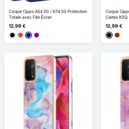
Coque Oppo A54 5G / A74 5G Protection
Coque Oppo
Totale avec Film Écran
Cartes KSQ
12,99 €
12,99 €
Noir
Rouge
Bleu Foncé
Violet
Noir
Café