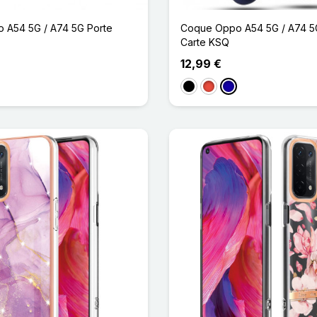
 A54 5G / A74 5G Porte
Coque Oppo A54 5G / A74 5
Carte KSQ
12,99 €
Noir
Rouge
Bleu Foncé