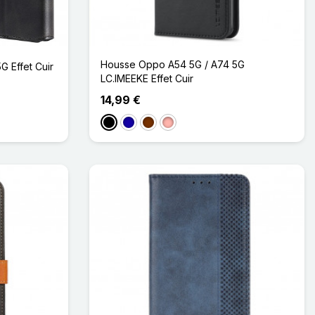
Housse Oppo A54 5G / A74 5G
 Effet Cuir
LC.IMEEKE Effet Cuir
14,99 €
Noir
Bleu Foncé
Café
Or Rose