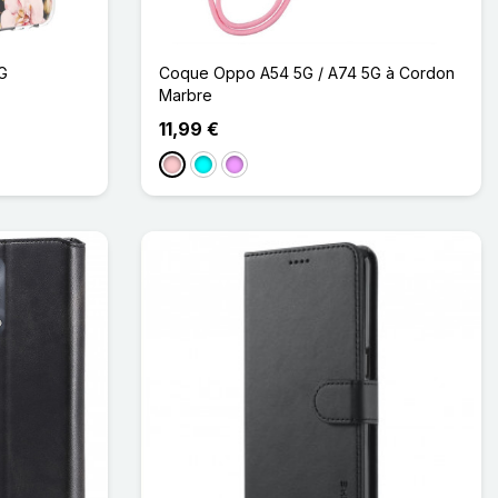
G
Coque Oppo A54 5G / A74 5G à Cordon
Marbre
11,99 €
Rose
Cyan
Violet Clair