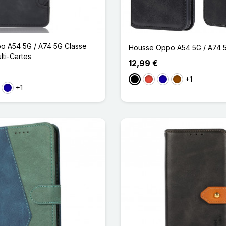
o A54 5G / A74 5G Classe
Housse Oppo A54 5G / A74 5G
lti-Cartes
12,99 €
+1
Noir
Rouge
Bleu Foncé
Marron
+1
se
Bleu Foncé