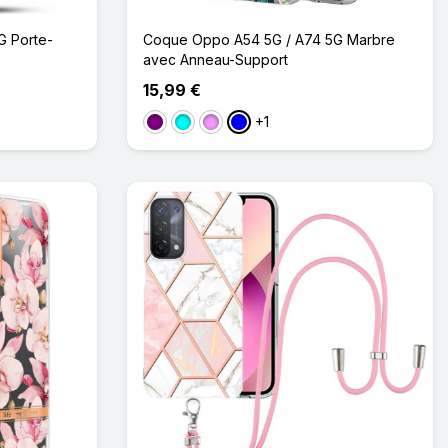
G Porte-
Coque Oppo A54 5G / A74 5G Marbre
avec Anneau-Support
15,99 €
+1
Violet
Cyan
Violet Clair
Bleu