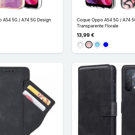
 A54 5G / A74 5G Design
Coque Oppo A54 5G / A74 5
Transparente Florale
13,99 €
lair
 Rose
Blanc
Rose
Bleu Clair
Bleu