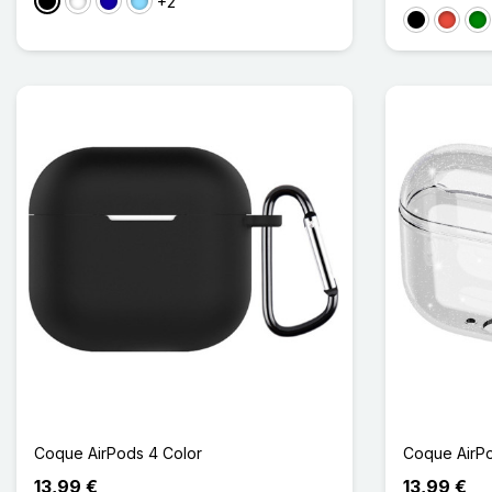
+2
Noir
Blanc
Bleu Foncé
Bleu Clair
Noir
Rouge
Ver
Coque AirPods 4 Color
Coque AirPo
13,99 €
13,99 €