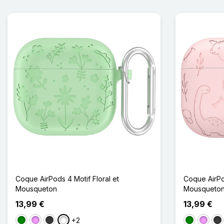
Coque AirPods 4 Motif Floral et
Coque AirP
Mousqueton
Mousqueto
13,99 €
13,99 €
+2
Vert
Violet Clair
Gris foncé
Vert Matcha
Vert
Violet C
Gri