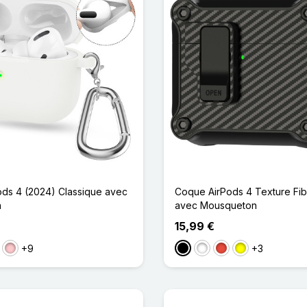
ds 4 (2024) Classique avec
Coque AirPods 4 Texture Fi
n
avec Mousqueton
15,99 €
+9
+3
s
Rose
Noir
Blanc
Rouge
Jaune