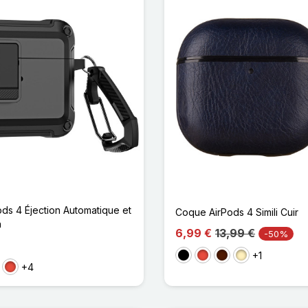
ds 4 Éjection Automatique et
Coque AirPods 4 Simili Cuir
n
6,99 €
13,99 €
-50%
+1
Noir
Rouge
Marron Foncé
Marron Clair
+4
s
Rouge