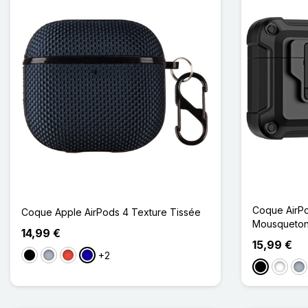
Coque AirPo
Coque Apple AirPods 4 Texture Tissée
Mousqueto
14,99 €
15,99 €
+2
Noir
Gris
Rouge
Bleu Foncé
Noir
Blanc
Gri