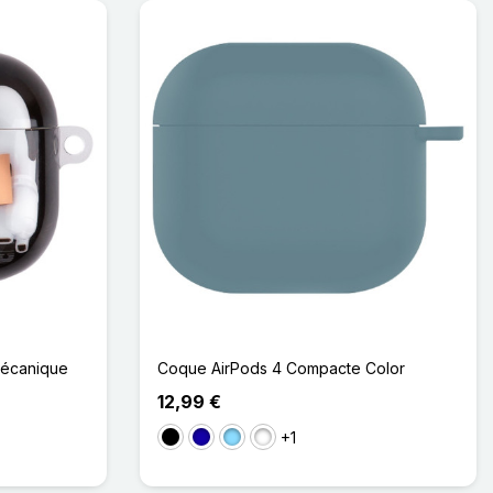
Mécanique
Coque AirPods 4 Compacte Color
12,99 €
+1
Noir
Bleu Foncé
Bleu Clair
Rose Clair