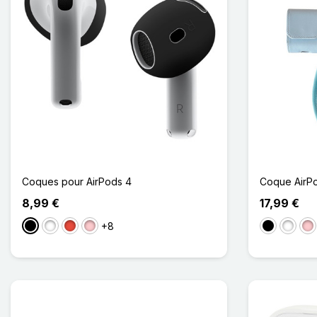
Coques pour AirPods 4
Coque AirPo
8,99 €
17,99 €
+8
Noir
Blanc
Rouge
Rose
Noir
Blanc
Ro