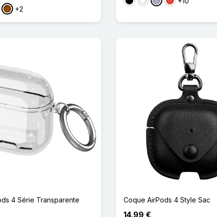
+10
Noir
Blanc
Gris
Rouge
+2
t
Marron
ds 4 Série Transparente
Coque AirPods 4 Style Sac
14,99 €