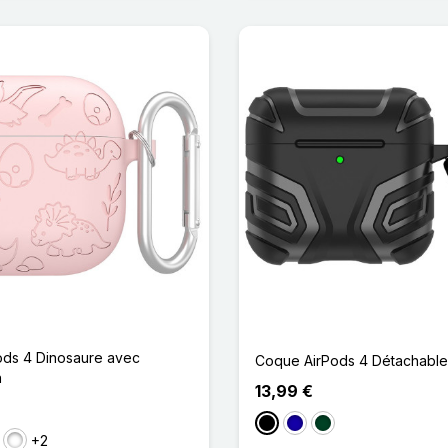
ods 4 Dinosaure avec
Coque AirPods 4 Détachable
n
13,99 €
Noir
Bleu Foncé
Vert Noirâtre
+2
lair
s foncé
Vert Matcha