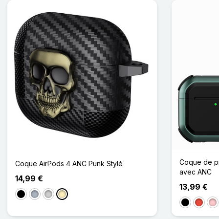
Coque de pr
Coque AirPods 4 ANC Punk Stylé
avec ANC
14,99 €
13,99 €
Noir
Gris
Argenté
Doré
Noir
Rouge
Ro