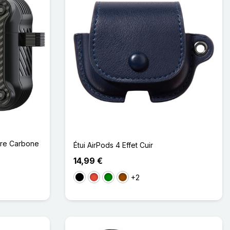
bre Carbone
Étui AirPods 4 Effet Cuir
14,99 €
+2
Noir
Rouge
Vert
Marron