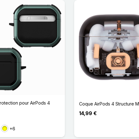
otection pour AirPods 4
Coque AirPods 4 Structure 
14,99 €
+6
se
Jaune