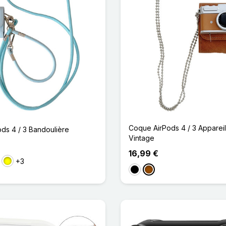
Coque AirPods 4 / 3 Apparei
ds 4 / 3 Bandoulière
Vintage
16,99 €
+3
se
Jaune
Noir
Marron