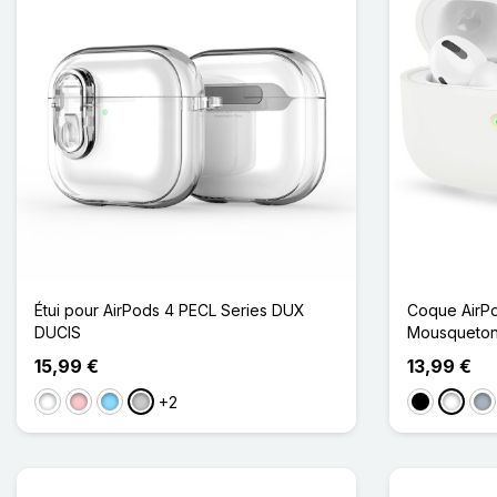
Étui pour AirPods 4 PECL Series DUX
Coque AirPo
DUCIS
Mousqueto
15,99 €
13,99 €
+2
Blanc
Rose
Bleu Clair
Transparent
Noir
Blanc
Gri