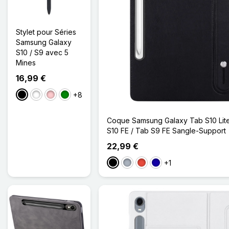
Stylet pour Séries
Samsung Galaxy
S10 / S9 avec 5
Mines
16,99 €
+8
Noir
Blanc
Rose
Vert
Coque Samsung Galaxy Tab S10 Lite
S10 FE / Tab S9 FE Sangle-Support
22,99 €
+1
Noir
Gris
Rouge
Bleu Foncé