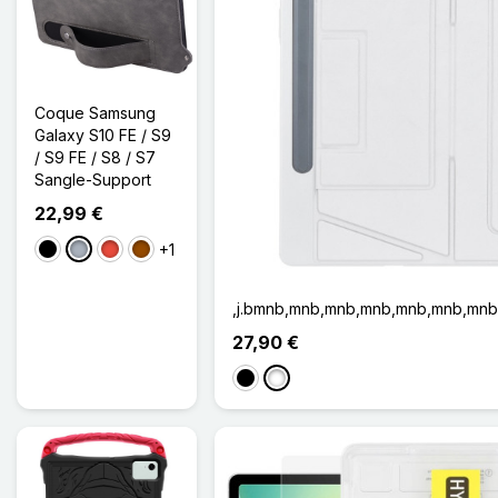
Coque Samsung
Galaxy S10 FE / S9
/ S9 FE / S8 / S7
Sangle-Support
22,99 €
+1
Noir
Gris
Rouge
Marron
,j.bmnb,mnb,mnb,mnb,mnb,mnb,mn
27,90 €
Noir
Blanc