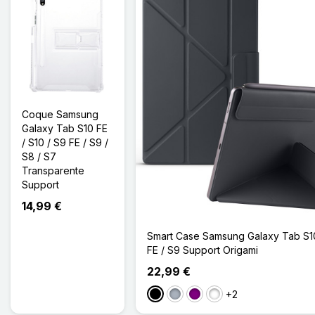
Coque Samsung
Galaxy Tab S10 FE
/ S10 / S9 FE / S9 /
S8 / S7
Transparente
Support
14,99 €
Smart Case Samsung Galaxy Tab S10
FE / S9 Support Origami
22,99 €
+2
Noir
Gris
Violet
Vert Clair