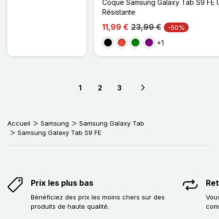
Coque Samsung Galaxy Tab S9 FE U
Résistante
11,99 €
23,99 €
-50%
+1
Noir
Rouge
Vert
Violet
1
2
3
Next page
Accueil
Samsung
Samsung Galaxy Tab
Samsung Galaxy Tab S9 FE
Prix les plus bas
Ret
Bénéficiez des prix les moins chers sur des
Vous
produits de haute qualité.
com