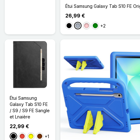
Étui Samsung Galaxy Tab S10 FE Ori
26,99 €
+2
Noir
Gris
Rose
Vert
Étui Samsung
Galaxy Tab S10 FE
/ S9 / S9 FE Sangle
et Lnaière
22,99 €
+1
Noir
Rouge
Jaune
Café