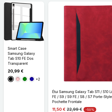
Smart Case
Samsung Galaxy
Tab S10 FE Dos
Transparent
20,99 €
+2
Noir
Rose
Vert
Bleu Foncé
Étui Samsung Galaxy Tab S11 / S10 Li
FE / S9 / S9 FE / S8 / S7 Porte-Style
Pochette Frontale
11,50 €
22,99 €
-50%