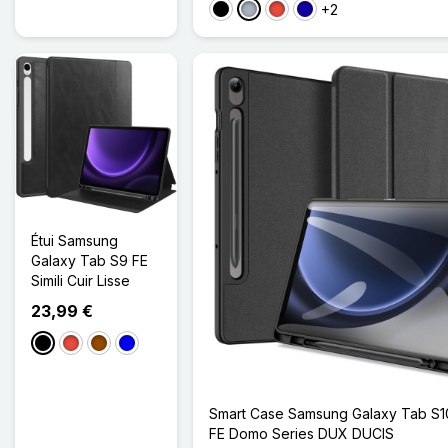
+2
Noir
Gris
Rouge
Bleu Foncé
Étui Samsung
Galaxy Tab S9 FE
Simili Cuir Lisse
23,99 €
Noir
Rouge
Marron
Bleu
Smart Case Samsung Galaxy Tab S10
FE Domo Series DUX DUCIS