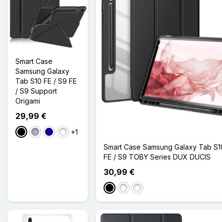
Smart Case
Samsung Galaxy
Tab S10 FE / S9 FE
/ S9 Support
Origami
29,99 €
+1
Noir
Gris
Bleu Foncé
Bleu Ciel
Smart Case Samsung Galaxy Tab S10
FE / S9 TOBY Series DUX DUCIS
30,99 €
Noir
Rose Clair
Bleu Bébé