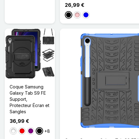
26,99 €
Noir
Rose
Bleu
Coque Samsung
Galaxy Tab S9 FE
Support,
Protecteur Écran et
Sangles
36,99 €
+8
Bleu/Noir
Rouge Noir
Noir Violet
Noir Noir