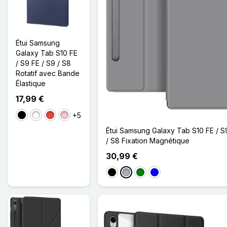
Étui Samsung
Galaxy Tab S10 FE
/ S9 FE / S9 / S8
Rotatif avec Bande
Élastique
17,99 €
+5
Noir
Blanc
Rouge
Rose
Étui Samsung Galaxy Tab S10 FE / S
/ S8 Fixation Magnétique
30,99 €
Noir
Gris
Vert
Bleu