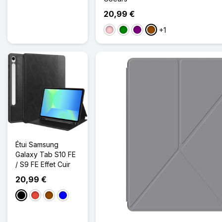
20,99 €
+1
Rose
Vert
Violet
Marron
Étui Samsung
Galaxy Tab S10 FE
/ S9 FE Effet Cuir
20,99 €
Noir
Rouge
Marron
Bleu