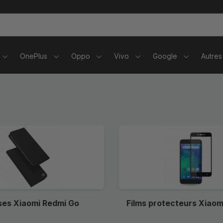
tablettes
OnePlus
Oppo
Vivo
Google
Autres
es Xiaomi Redmi Go
Films protecteurs Xiaom