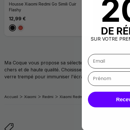
2
Housse Xiaomi Redmi Go Simili Cuir
Flashy
12,99 €
DE R
Noir
Rouge
SUR VOTRE PRE
Ma Coque vous propose sa sélection unique de
coques
,
chers et de haute qualité. Choisissez parmis de nombreuse
verre trempé pour immuniser l'écran des chocs.
Accueil
Xiaomi
Redmi
Xiaomi Redmi Go
Recev