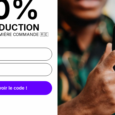
0%
ÉDUCTION
MIÈRE COMMANDE 🇷🇪
housses
, étuis et
accessoires
pour le Xiaomi Redmi Go. C'es
s matières disponibles : silicone, plastique rigide ou simil
oir le code !