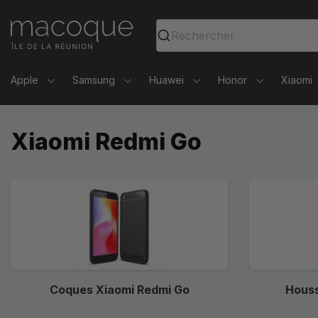
Ma Coque - Coques et Accessoires pour smartphones et 
Rechercher
Apple
Samsung
Huawei
Honor
Xiaomi
Xiaomi Redmi Go
Coques Xiaomi Redmi Go
Houss