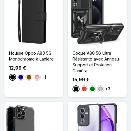
Housse Oppo A80 5G
Coque A80 5G Ultra
Monochrome à Lanière
Résistante avec Anneau-
Support et Protetion
12,99 €
Caméra
+1
Noir
Bleu Foncé
Marron
Or Rose
15,99 €
+3
Noir
Rouge
Vert
Argenté