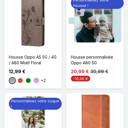
housse !
Housse Oppo A5 5G / 4G
Housse personnalisée
/ A80 Motif Floral
Oppo A80 5G
12,99 €
20,99 €
30,99 €
-10,00 €
+2
Gris
Rouge
Vert
Violet Clair
Personnalisez votre coque
!