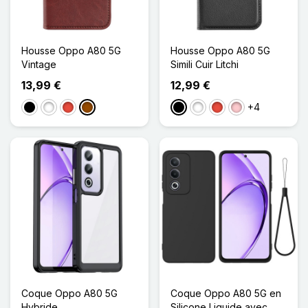
Housse Oppo A80 5G
Housse Oppo A80 5G
Vintage
Simili Cuir Litchi
13,99 €
12,99 €
+4
Noir
Blanc
Rouge
Marron
Noir
Blanc
Rouge
Rose
Coque Oppo A80 5G
Coque Oppo A80 5G en
Hybride
Silicone Liquide avec