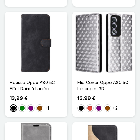
Housse Oppo A80 5G
Flip Cover Oppo A80 5G
Effet Daim à Lanière
Losanges 3D
13,99 €
13,99 €
+1
+2
Noir
Vert
Violet
Marron
Noir
Rouge
Violet
Marron