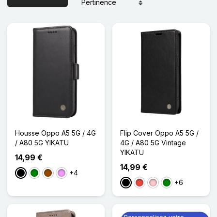
Housse Oppo A5 5G / 4G
Flip Cover Oppo A5 5G /
/ A80 5G YIKATU
4G / A80 5G Vintage
YIKATU
14,99 €
14,99 €
+4
Noir
Vert
Marron
Violet Clair
+6
Noir
Rouge
Rose
Vert
Personnalisez votre