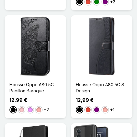
+2
Noir
Rouge
Vert
Violet
Housse Oppo A80 5G
Housse Oppo A80 5G S
Papillon Baroque
Design
12,99 €
12,99 €
+2
+1
Noir
Rose
Violet Clair
Or Rose
Noir
Rouge
Violet
Or Rose