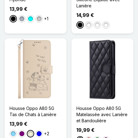
Lanière
13,99 €
14,99 €
+1
Noir
Gris
Cyan
Transparent
Noir
Noir, Rouge
Noir, Vert
Noir, Jaune
Housse Oppo A80 5G
Housse Oppo A80 5G
Tas de Chats à Lanière
Matelassée avec Lanière
et Bandoulière
13,99 €
19,99 €
+2
Bleu Clair
Violet
Beige
Bleu