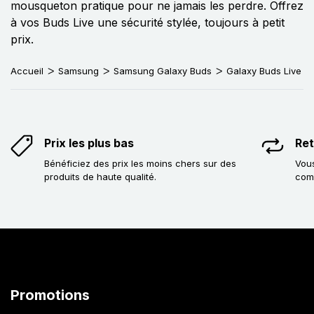
mousqueton pratique pour ne jamais les perdre. Offrez
à vos Buds Live une sécurité stylée, toujours à petit
prix.
Accueil
Samsung
Samsung Galaxy Buds
Galaxy Buds Live
Prix les plus bas
Ret
Bénéficiez des prix les moins chers sur des
Vous
produits de haute qualité.
com
Promotions