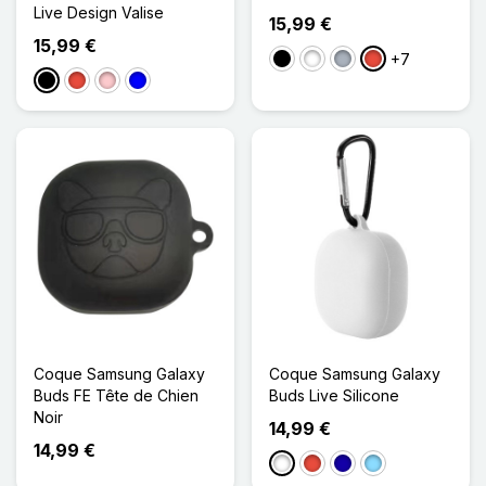
Live Design Valise
15,99 €
15,99 €
+7
Noir
Blanc
Gris
Rouge
Noir
Rouge
Rose
Bleu
Coque Samsung Galaxy
Coque Samsung Galaxy
Buds FE Tête de Chien
Buds Live Silicone
Noir
14,99 €
14,99 €
Blanc
Rouge
Bleu Foncé
Bleu Clair