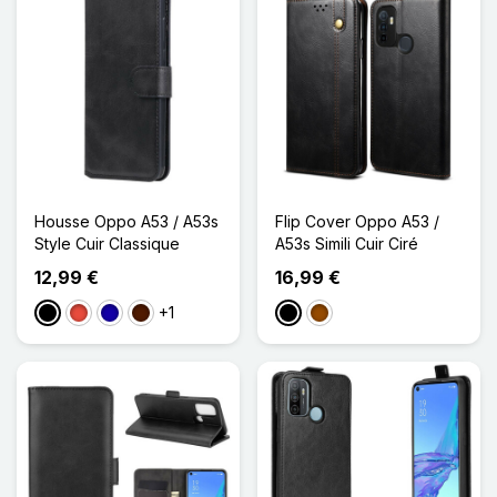
Housse Oppo A53 / A53s
Flip Cover Oppo A53 /
Style Cuir Classique
A53s Simili Cuir Ciré
12,99 €
16,99 €
+1
Noir
Rouge
Bleu Foncé
Marron Foncé
Noir
Marron