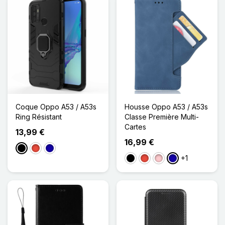
Coque Oppo A53 / A53s
Housse Oppo A53 / A53s
Ring Résistant
Classe Première Multi-
Cartes
13,99 €
16,99 €
Noir
Rouge
Bleu Foncé
+1
Noir
Rouge
Rose
Bleu Foncé