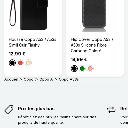
Housse Oppo A53 / A53s
Flip Cover Oppo A53 /
Simili Cuir Flashy
A53s Silicone Fibre
Carbone Coloré
12,99 €
14,99 €
Noir
Rouge
Doré
Noir
Vert
Or Rose
Accueil
Oppo
Oppo A
Oppo A53s
Prix les plus bas
Ret
Bénéficiez des prix les moins chers sur des
Vous
produits de haute qualité.
com