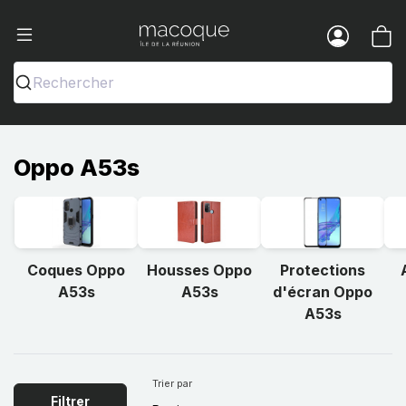
Ma Coque - Coques et Accessoires pou
Menu
Rechercher
Oppo A53s
Coques Oppo
Housses Oppo
Protections
A53s
A53s
d'écran Oppo
A53s
Trier par
Filtrer