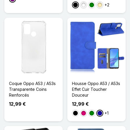
+2
Noir
Blanc
Vert
Doré
Coque Oppo A53 / A53s
Housse Oppo A53 / A53s
Transparente Coins
Effet Cuir Toucher
Renforcés
Douceur
12,99 €
12,99 €
+1
Noir
Magenta
Vert
Bleu Foncé