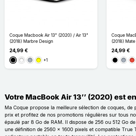
Coque Macbook Air 13" (2020) / Air 13"
Coque MacBo
(2018) Marbre Design
(2018) Mate
24,99 €
24,99 €
+1
Noir
Blanc
Gris
Jaune
Noir
Gris
Ro
Votre MacBook Air 13’’ (2020) est en
Ma Coque propose la meilleure sélection de coques, de p
prix et profitez de nos promotions régulières sur tous n
épaulé par 8 Go de RAM. Il dispose de 256 ou 512 Go de s
une définition de 2560 x 1600 pixels et compatible True T