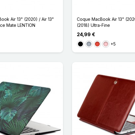
ok Air 13" (2020) / Air 13"
Coque MacBook Air 13" (2020)
ace Mate LENTION
(2018) Ultra-Fine
24,99 €
+5
Noir
Gris
Rouge
Rose