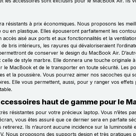
s et les accessoires sont exclusifs pour le MacBook Air. Ils
a résistants à prix économiques. Nous proposons les meille
 ou en plastique. Elles épouseront parfaitement les cont
ccès aisé aux ports et aux fonctionnalités et la ventilati
de bris intérieurs, les rayures qui dévaloriseraient l’ordina
rmettront de conserver le design du MacBook Air. D’autres 
 celle de style marbre. Elle donnera une touche originale 
 le MacBook et de le transporter en toute sécurité. Les poc
es et la poussière. Vous pourrez aimer nos sacoches qui sont
es. Elle vous permettent, aussi, pour y ranger vos effets 
table.
s accessoires haut de gamme pour le 
ès résistantes pour votre précieux laptop. Vous n’êtes pas 
écran, vous êtes assuré que ce dernier sera en parfaite sécu
es retirerez. Ils n’auront aucune incidence sur la luminosité
UV. Nous proposons des supports design et très pratiques 