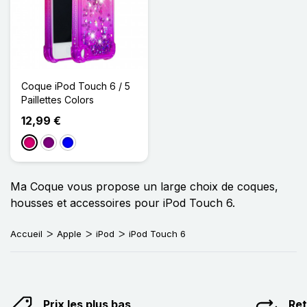
Coque iPod Touch 6 / 5
Paillettes Colors
12,99 €
Magenta
Violet
Bleu
Ma Coque vous propose un large choix de coques,
housses et accessoires pour iPod Touch 6.
Accueil
Apple
iPod
iPod Touch 6
Prix les plus bas
Ret