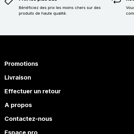
Bénéficiez des prix les moins chers sur des
Vous
produits de haute qualité.
com
Promotions
Livraison
Effectuer un retour
A propos
Contactez-nous
Espace pro