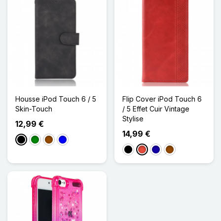
Housse iPod Touch 6 / 5
Flip Cover iPod Touch 6
Skin-Touch
/ 5 Effet Cuir Vintage
Stylise
12,99 €
14,99 €
Noir
Vert
Marron
Bleu
Noir
Rouge
Bleu Foncé
Marron