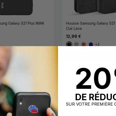
ung Galaxy S21 Plus IMAK
Housse Samsung Galaxy S21 P
Cuir Lava
12,99 €
+2
Noir
Gris
Rouge
Bleu Foncé
2
DE RÉDU
SUR VOTRE PREMIÈRE 