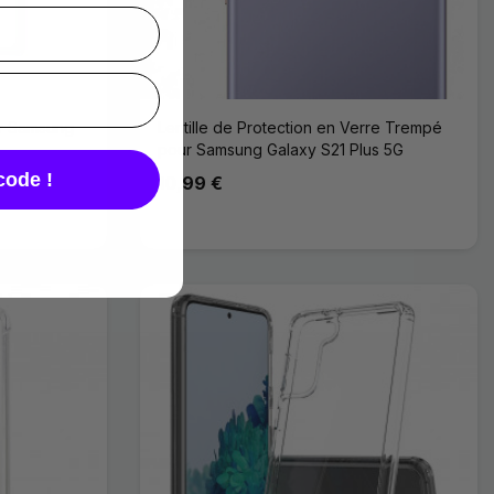
ur Samsung
Lentille de Protection en Verre Trempé
pour Samsung Galaxy S21 Plus 5G
code !
10,99 €