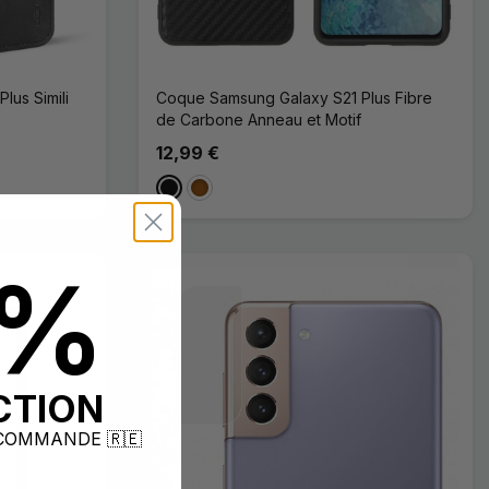
lus Simili
Coque Samsung Galaxy S21 Plus Fibre
de Carbone Anneau et Motif
12,99 €
Noir
Marron
0%
CTION
COMMANDE 🇷🇪