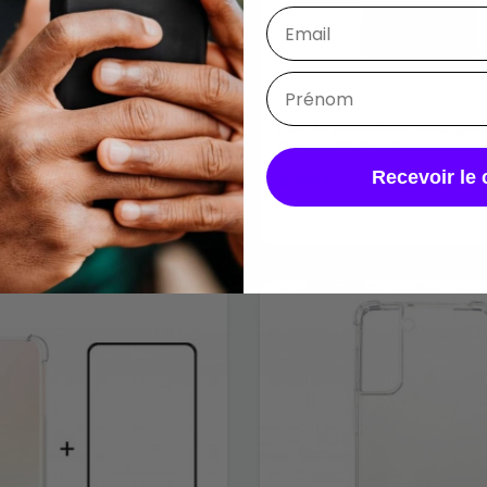
Écran Verre Trempé Contours
Film de protection écran po
ng Galaxy S21 Plus
Galaxy S21 Plus 5G
Recevoir le 
8,99 €