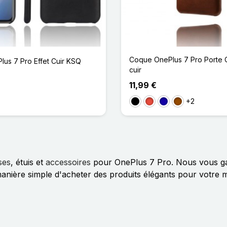
Coque OnePlus 7 Pro Porte C
us 7 Pro Effet Cuir KSQ
cuir
11,99 €
+2
Noir
Rouge
Bleu Foncé
Marron
ses
, étuis et
accessoires
pour OnePlus 7 Pro. Nous vous gar
 manière simple d'acheter des produits élégants pour votr