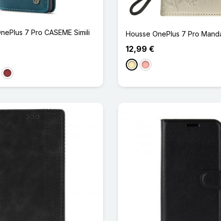
OnePlus 7 Pro CASEME Simili
Housse OnePlus 7 Pro Mandal
12,99 €
Doré
Or Rose
u Marine
Rouge Foncé