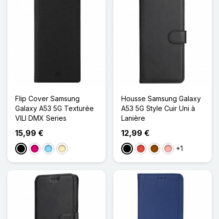
Flip Cover Samsung
Housse Samsung Galaxy
Galaxy A53 5G Texturée
A53 5G Style Cuir Uni à
VILI DMX Series
Lanière
15,99 €
12,99 €
+1
Noir
Magenta
Bleu Clair
Doré
Noir
Rouge
Marron
Or Rose