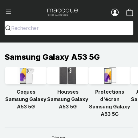
Ma Coque - Coques et Accessoires pou
Menu
Rechercher
Samsung Galaxy A53 5G
Coques
Housses
Protections
Samsung Galaxy
Samsung Galaxy
d'écran
Sa
A53 5G
A53 5G
Samsung Galaxy
A53 5G
Trier par