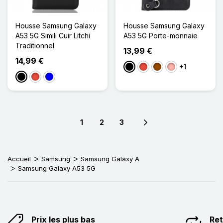
Housse Samsung Galaxy
Housse Samsung Galaxy
A53 5G Simili Cuir Litchi
A53 5G Porte-monnaie
Traditionnel
13,99 €
14,99 €
+1
Noir
Rouge
Marron
Or Rose
Noir
Rouge
Bleu
1
2
3
Next page
Accueil
Samsung
Samsung Galaxy A
Samsung Galaxy A53 5G
Prix les plus bas
Ret