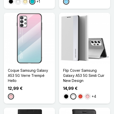
+1
Noir
Blanc
Doré
Turquoise
Bleu Clair
Coque Samsung Galaxy
Flip Cover Samsung
A53 5G Verre Trempé
Galaxy A53 5G Simili Cuir
Hello
New Design
12,99 €
14,99 €
+4
Rose
Noir
Blanc
Rouge
Rose