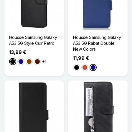
Housse Samsung Galaxy
Housse Samsung Galaxy
A53 5G Style Cuir Rétro
A53 5G Rabat Double
New Colors
13,99 €
11,99 €
+1
Noir
Bleu Foncé
Marron
Marron Foncé
Noir
Rouge
Bleu Foncé