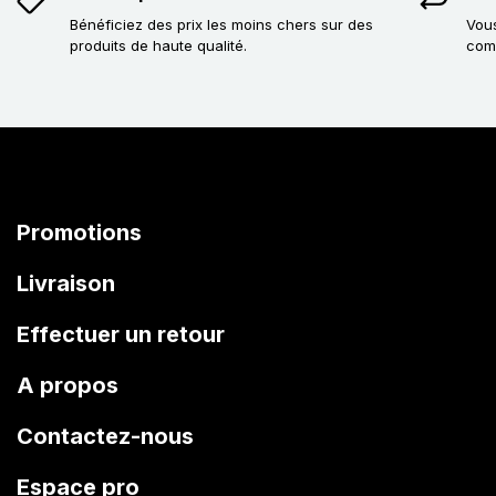
Bénéficiez des prix les moins chers sur des
Vous
produits de haute qualité.
com
Promotions
Livraison
Effectuer un retour
A propos
Contactez-nous
Espace pro