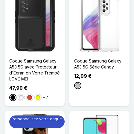
Coque Samsung Galaxy
Coque Samsung Galaxy
A53 5G avec Protecteur
A53 5G Série Candy
d'Écran en Verre Trempé
12,99 €
LOVE MEI
Transparent
47,99 €
+2
Noir
Blanc
Rouge
Jaune
Personnalisez votre coque
!