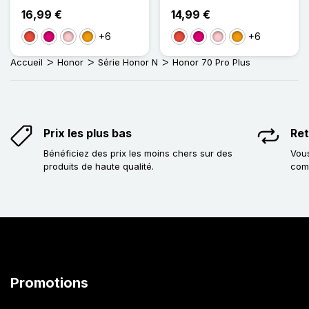
16,99 €
14,99 €
+6
+6
Rouge
Magenta
Rose
Orange
Rouge
Magenta
Rose
Orange
Accueil
Honor
Série Honor N
Honor 70 Pro Plus
Prix les plus bas
Ret
Bénéficiez des prix les moins chers sur des
Vous
produits de haute qualité.
com
Promotions