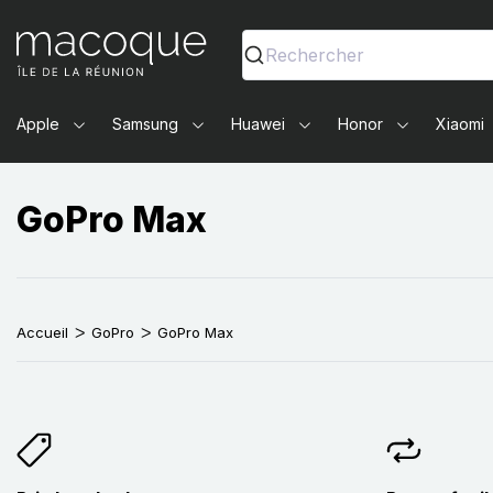
Ma Coque - Coques et Accessoires pour smartphones et 
Rechercher
Apple
Samsung
Huawei
Honor
Xiaomi
GoPro Max
Accueil
GoPro
GoPro Max