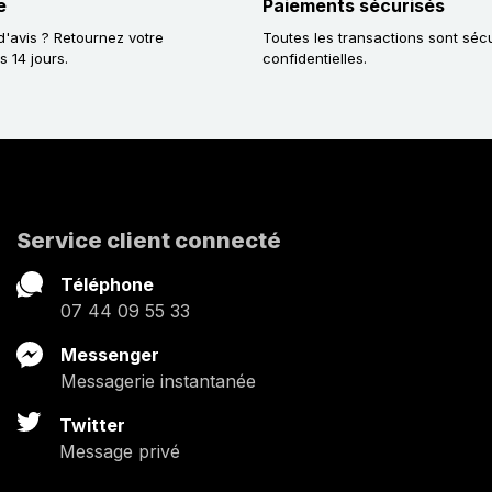
e
Paiements sécurisés
'avis ? Retournez votre
Toutes les transactions sont séc
14 jours.
confidentielles.
Service client connecté
Téléphone
07 44 09 55 33
Messenger
Messagerie instantanée
Twitter
Message privé