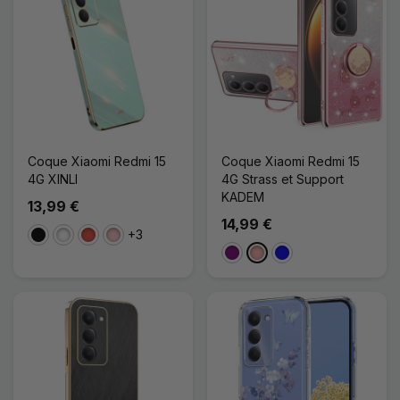
Coque Xiaomi Redmi 15
Coque Xiaomi Redmi 15
4G XINLI
4G Strass et Support
KADEM
13,99 €
14,99 €
+3
Noir
Blanc
Rouge
Rose
Violet
Or Rose
Bleu