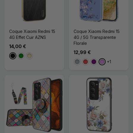
Coque Xiaomi Redmi 15
Coque Xiaomi Redmi 15
4G Effet Cuir AZNS
4G / 5G Transparente
Florale
14,00 €
12,99 €
Noir
Vert
Doré
+1
Gris
Rouge
Violet
Violet Clair