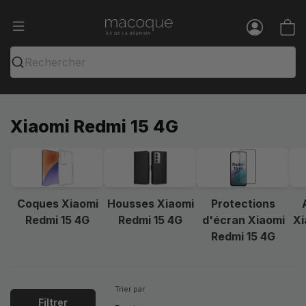
Ma Coque - Coques et Accessoires pou
Menu
Rechercher
Xiaomi Redmi 15 4G
Coques Xiaomi
Housses Xiaomi
Protections
Redmi 15 4G
Redmi 15 4G
d'écran Xiaomi
Xi
Redmi 15 4G
Trier par
Filtrer