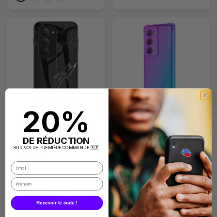
20%
Coque Xiaomi Redmi 15
Coque Xiaomi Redmi 15
4G Verre Trempé Marbre
4G / 5G Gradient ENKAY
DE RÉDUCTION
SUR VOTRE PREMIÈRE COMMANDE 🇷🇪
12,99 €
13,99 €
+2
Noir
Blanc
Vert
Doré
Rose
Bleu Clair
Violet
Doré
Recevoir le code !