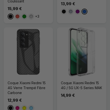
Coulissant
13,99 €
15,99 €
Noir
Gris
Violet
Saphir
+3
Noir
Rouge
Vert
Argenté
Coque Xiaomi Redmi 15
Coque Xiaomi Redmi 15
4G Verre Trempé Fibre
4G / 5G UX-5 Series MAK
Carbone
14,99 €
12,99 €
Noir
Magenta
Jaune
Bleu Clair