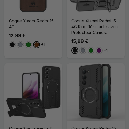
Coque Xiaomi Redmi 15
Coque Xiaomi Redmi 15
4G
4G Ring Résistante avec
Protecteur Camera
12,99 €
15,99 €
+1
Noir
Gris
Vert
Café
+1
Noir
Gris
Vert
Violet
Coque Xiaomi Redmi 15
Coque Xiaomi Redmi 15