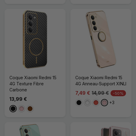
Coque Xiaomi Redmi 15
Coque Xiaomi Redmi 15
4G Texture Fibre
4G Anneau-Support XINLI
Carbone
7,49 €
14,99 €
-50%
13,99 €
+3
Noir
Blanc
Rouge
Rose
Noir
Rose
Café