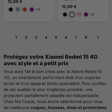
12,99 €
12,99 €
+2
Noir
Gris
Rouge
Violet
+2
Noir
Blanc
Rose
Violet
1
2
3
4
5
6
7
8
Next pa
Protégez votre Xiaomi Redmi 15 4G
avec style et à petit prix
Vous avez fait le bon choix avec le Xiaomi Redmi 15
4G, un smartphone performant doté d'un superbe
écran et d'un appareil photo polyvalent. Pour profiter
de ses qualités le plus longtemps possible, une
protection parfaitement adaptée est indispensable.
Chez Ma Coque, nous avons sélectionné pour vous
les meilleures
coques, housses, étuis et protections