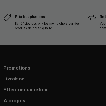
Prix les plus bas
Ret
Bénéficiez des prix les moins chers sur des
Vous
produits de haute qualité.
com
Promotions
Livraison
Effectuer un retour
A propos