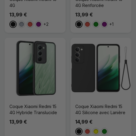
4G
4G Renforcée
13,99 €
13,99 €
+2
+1
Noir
Gris
Rouge
Violet
Noir
Rouge
Vert
Violet
Coque Xiaomi Redmi 15
Coque Xiaomi Redmi 15
4G Hybride Translucide
4G Silicone avec Lanière
13,99 €
14,99 €
Noir
Rouge
Jaune
Vert