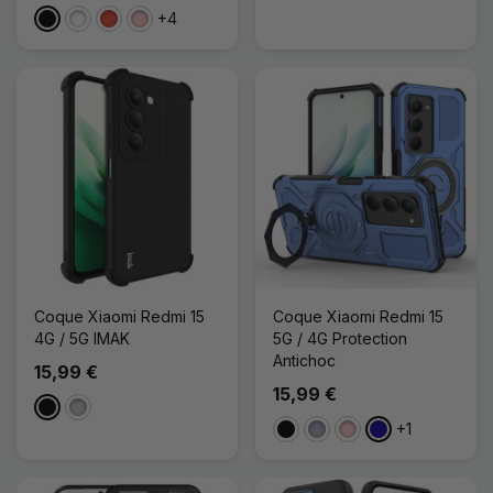
+4
Noir
Blanc
Rouge
Rose
Coque Xiaomi Redmi 15
Coque Xiaomi Redmi 15
4G / 5G IMAK
5G / 4G Protection
Antichoc
15,99 €
15,99 €
Noir
Transparent
+1
Noir
Gris
Rose
Bleu Foncé