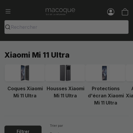
Ma Coque - Coques et Accessoires pou
Menu
Rechercher
Xiaomi Mi 11 Ultra
Coques Xiaomi
Housses Xiaomi
Protections
Mi 11 Ultra
Mi 11 Ultra
d'écran Xiaomi
Xia
Mi 11 Ultra
Trier par
Filtrer