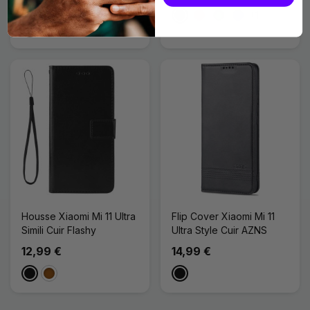
14,99 €
+1
Noir
Magenta
Vert
Bleu Foncé
Noir
Bleu Foncé
Marron
Housse Xiaomi Mi 11 Ultra
Flip Cover Xiaomi Mi 11
Simili Cuir Flashy
Ultra Style Cuir AZNS
12,99 €
14,99 €
Noir
Marron
Noir