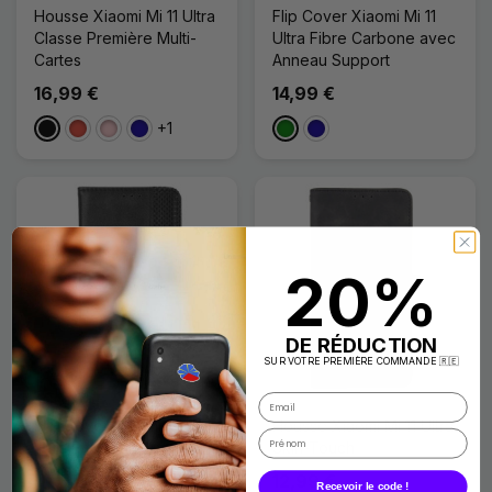
Housse Xiaomi Mi 11 Ultra
Flip Cover Xiaomi Mi 11
Classe Première Multi-
Ultra Fibre Carbone avec
Cartes
Anneau Support
16,99 €
14,99 €
+1
Noir
Rouge
Rose
Bleu Foncé
Vert
Bleu Foncé
20%
DE RÉDUCTION
SUR VOTRE PREMIÈRE COMMANDE 🇷🇪
Flip Cover Xiaomi Mi 11
Housse Xiaomi Mi 11 Ultra
Ultra Effet Cuir Vintage
Skin-Touch
Stylisé
12,99 €
Recevoir le code !