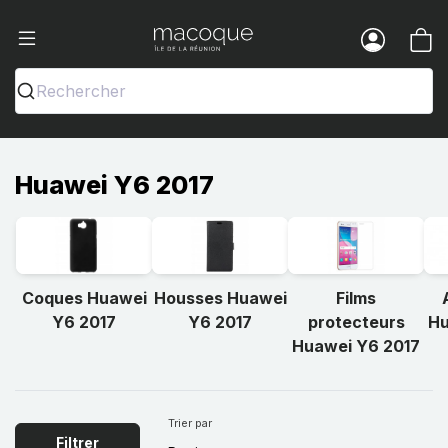
Ma Coque - Coques et Accessoires pou
Menu
Rechercher
Huawei Y6 2017
Coques Huawei
Housses Huawei
Films
Y6 2017
Y6 2017
protecteurs
Hu
Huawei Y6 2017
Trier par
Filtrer