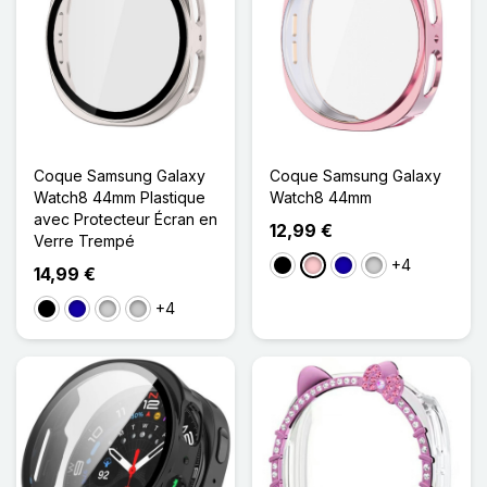
Coque Samsung Galaxy
Coque Samsung Galaxy
Watch8 44mm Plastique
Watch8 44mm
avec Protecteur Écran en
12,99 €
Verre Trempé
+4
Noir
Rose
Bleu Foncé
Argenté
14,99 €
+4
Noir
Bleu Foncé
Argenté
Transparent