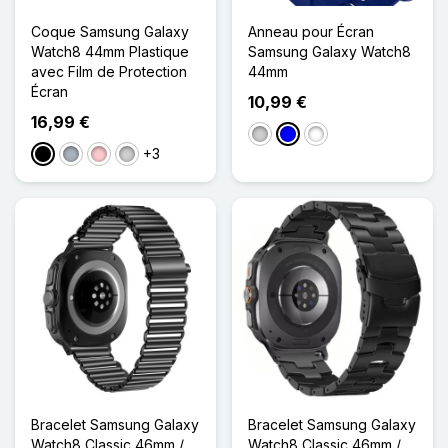
Coque Samsung Galaxy
Anneau pour Écran
Watch8 44mm Plastique
Samsung Galaxy Watch8
avec Film de Protection
44mm
Écran
10,99 €
16,99 €
Argenté
Bleu
Noir/Caractères Blan
+3
Noir
Gris
Rose
Argenté
Bracelet Samsung Galaxy
Bracelet Samsung Galaxy
Watch8 Classic 46mm /
Watch8 Classic 46mm /