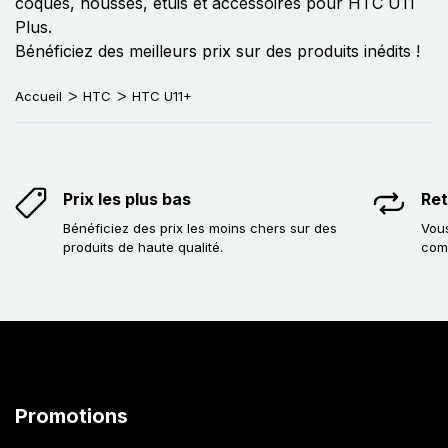
coques, housses, étuis et accessoires pour HTC U11
Plus.
Bénéficiez des meilleurs prix sur des produits inédits !
Accueil
HTC
HTC U11+
Prix les plus bas
Ret
Bénéficiez des prix les moins chers sur des
Vous
produits de haute qualité.
com
Promotions