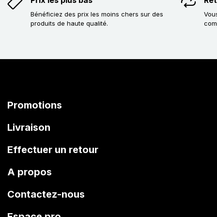
Bénéficiez des prix les moins chers sur des
Vous
produits de haute qualité.
com
Promotions
Livraison
Effectuer un retour
A propos
Contactez-nous
Espace pro