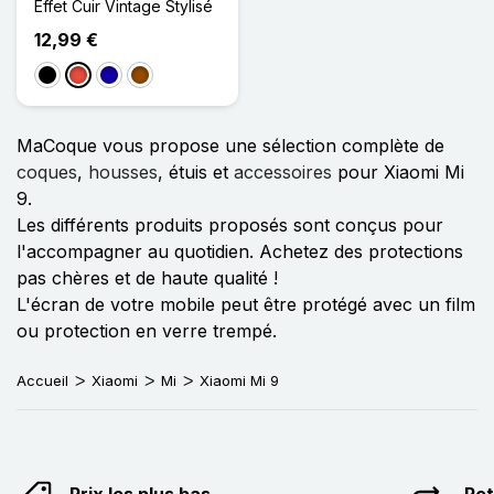
Effet Cuir Vintage Stylisé
12,99 €
Noir
Rouge
Bleu Foncé
Marron
MaCoque vous propose une sélection complète de
coques
,
housses
, étuis et
accessoires
pour Xiaomi Mi
9.
Les différents produits proposés sont conçus pour
l'accompagner au quotidien. Achetez des protections
pas chères et de haute qualité !
L'écran de votre mobile peut être protégé avec un film
ou protection en verre trempé.
Accueil
Xiaomi
Mi
Xiaomi Mi 9
Prix les plus bas
Ret